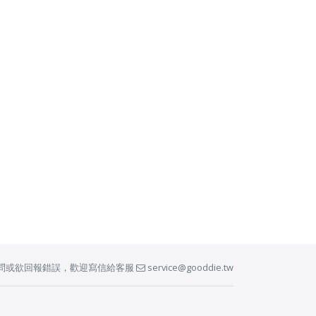
問或欲回報錯誤，歡迎寫信給客服
service@gooddie.tw