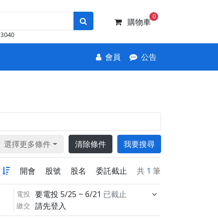
0
購物車
3040
會員
公告
選擇更多條件
清除條件
我要搜尋
新
開會
股號
股名
委託截止
共
1
筆
要電投
5/25 ~ 6/21
已截止
電投
請先登入
繳交