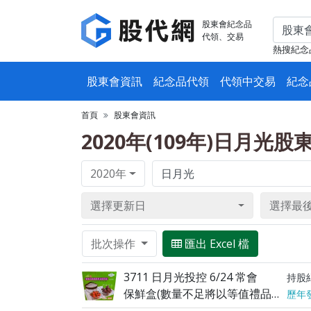
股東會紀念品
代領、交易
熱搜紀念
股東會資訊
紀念品代領
代領中交易
紀念
首頁
股東會資訊
2020年(109年)日月光
2020年
選擇更新日
選擇最
批次操作
匯出 Excel 檔
3711 日月光投控 6/24 常會
持股
保鮮盒(數量不足將以等值禮品替代之)
歷年