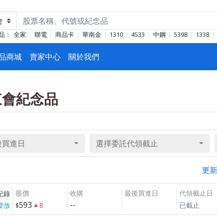
品：
全家
聯電
商品卡
華南金
1310
4533
中鋼
5398
1338
品商城
賣家中心
關於我們
股東會紀念品
後買進日
選擇委託代領截止
更
股價
收購
最後買進日
代領截止日
紀錄
593
--
發放
8
已截止