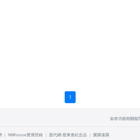
1
如有功能相關疑
網
988house實價登錄
股代網-股東會紀念品
樂購速購