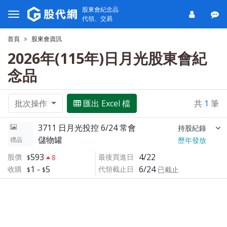
股東會紀念品
代領、交易
首頁
股東會資訊
2026年(115年)日月光股東會紀
念品
批次操作
匯出 Excel 檔
共
1
筆
3711 日月光投控 6/24 常會
持股紀錄
儲物罐
禮品
歷年發放
593
4/22
股價
最後買進日
8
1
-
5
6/24
收購
代領截止日
已截止