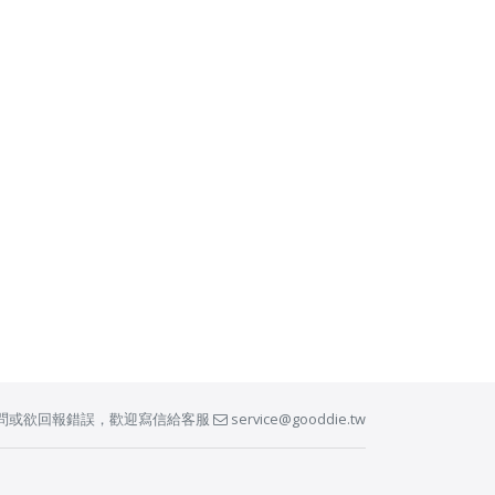
問或欲回報錯誤，歡迎寫信給客服
service@gooddie.tw