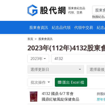
股東會紀念品
代領、交易
熱搜紀念
股東會資訊
紀念品代領
代領中交易
紀念
首頁
股東會資訊
2023年(112年)4132股
2023年
選擇更新日
選擇最後
批次操作
匯出 Excel 檔
4132 國鼎 6/7 常會
持股
國鼎紅敏風錠保健食品
歷年