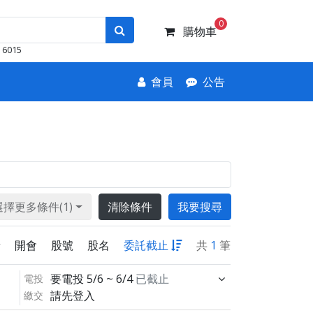
0
購物車
6015
會員
公告
選擇更多條件(1)
清除條件
我要搜尋
新
開會
股號
股名
委託截止
共
1
筆
要電投
5/6 ~ 6/4
已截止
電投
請先登入
繳交