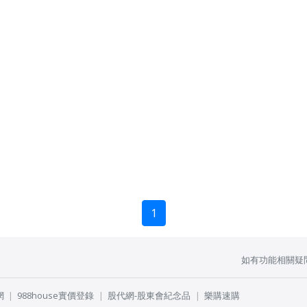
1
如有功能相關疑
網
988house實價登錄
股代網-股東會紀念品
樂購速購