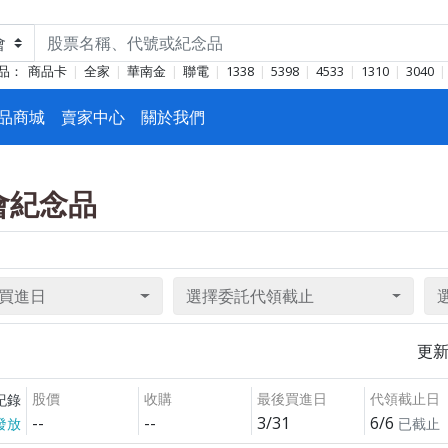
品：
商品卡
全家
華南金
聯電
1338
5398
4533
1310
3040
品商城
賣家中心
關於我們
東會紀念品
買進日
選擇委託代領截止
更
股價
收購
最後買進日
代領截止日
紀錄
--
--
3/31
6/6
發放
已截止