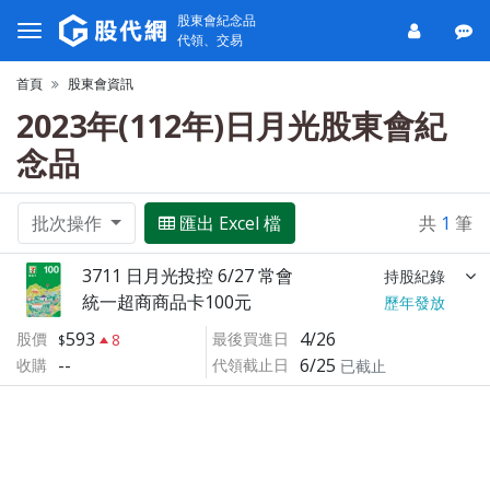
股東會紀念品
代領、交易
首頁
股東會資訊
2023年(112年)日月光股東會紀
念品
批次操作
匯出 Excel 檔
共
1
筆
3711 日月光投控 6/27 常會
持股紀錄
統一超商商品卡100元
歷年發放
593
4/26
股價
最後買進日
8
--
6/25
收購
代領截止日
已截止