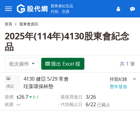
股東會紀念品
代領、交易
首頁
股東會資訊
2025年(114年)4130股東會紀念
品
批次操作
匯出 Excel 檔
共
1
筆
4130 健亞 5/29 常會
持股紀錄
珪藻環保杯墊
禮品
歷年發放
26.7
3/26
股價
最後買進日
0.1
--
6/22
收購
代領截止日
已截止