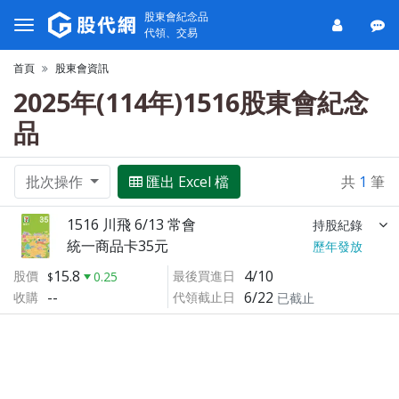
股東會紀念品
代領、交易
首頁
股東會資訊
2025年(114年)1516股東會紀念
品
批次操作
匯出 Excel 檔
共
1
筆
1516 川飛 6/13 常會
持股紀錄
統一商品卡35元
歷年發放
15.8
4/10
股價
最後買進日
0.25
--
6/22
收購
代領截止日
已截止