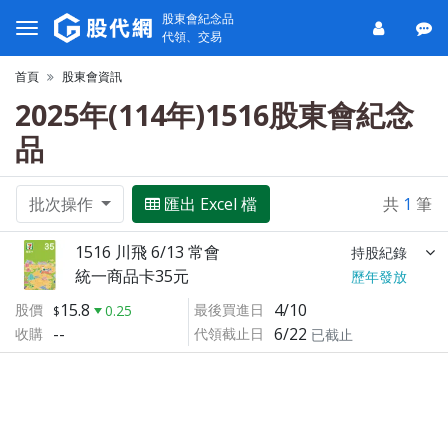
股東會紀念品
代領、交易
首頁
股東會資訊
2025年(114年)1516股東會紀念
品
批次操作
匯出 Excel 檔
共
1
筆
1516 川飛 6/13 常會
持股紀錄
統一商品卡35元
歷年發放
15.8
4/10
股價
最後買進日
0.25
--
6/22
收購
代領截止日
已截止