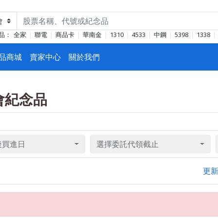
品：
全家
聯電
商品卡
華南金
1310
4533
中鋼
5398
1338
品商城
賣家中心
關於我們
東會紀念品
後買進日
選擇委託代領截止
更