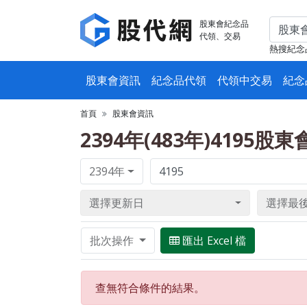
股東會紀念品
代領、交易
熱搜紀念
股東會資訊
紀念品代領
代領中交易
紀念
首頁
股東會資訊
2394年(483年)4195股
2394年
選擇更新日
選擇最
批次操作
匯出 Excel 檔
查無符合條件的結果。