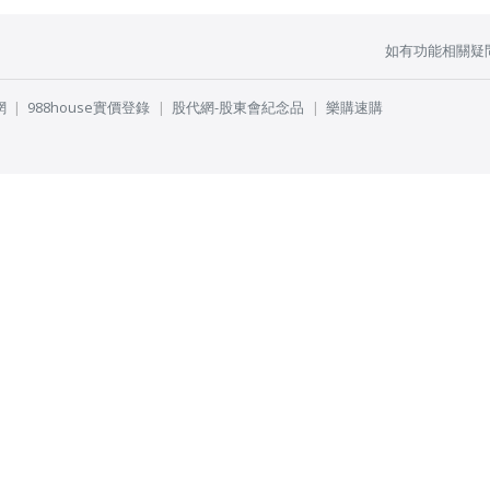
如有功能相關疑
網
988house實價登錄
股代網-股東會紀念品
樂購速購