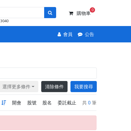
0
購物車
3040
會員
公告
選擇更多條件
清除條件
我要搜尋
新
開會
股號
股名
委託截止
共
0
筆