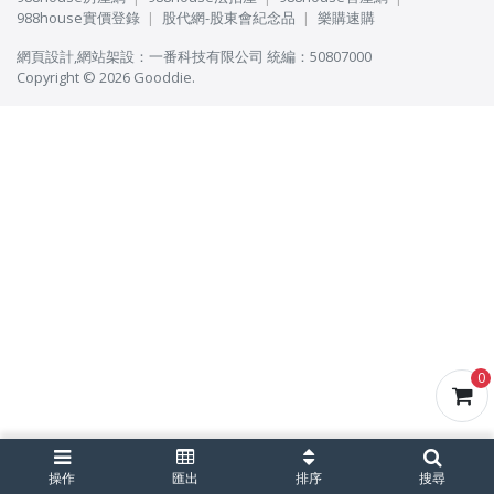
988house實價登錄
股代網-股東會紀念品
樂購速購
網頁設計
,
網站架設
：
一番科技有限公司
統編：50807000
Copyright © 2026 Gooddie.
0
操作
匯出
排序
搜尋