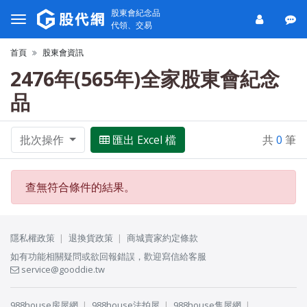
股東會紀念品
代領、交易
首頁
股東會資訊
2476年(565年)全家股東會紀念
品
批次操作
匯出 Excel 檔
共
0
筆
查無符合條件的結果。
隱私權政策
退換貨政策
商城賣家約定條款
如有功能相關疑問或欲回報錯誤，歡迎寫信給客服
service@gooddie.tw
988house房屋網
988house法拍屋
988house售屋網