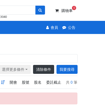
0
購物車
3040
會員
公告
選擇更多條件
清除條件
我要搜尋
新
開會
股號
股名
委託截止
共
0
筆