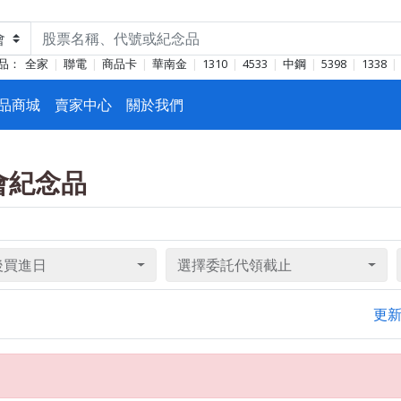
品：
全家
聯電
商品卡
華南金
1310
4533
中鋼
5398
1338
品商城
賣家中心
關於我們
東會紀念品
後買進日
選擇委託代領截止
更