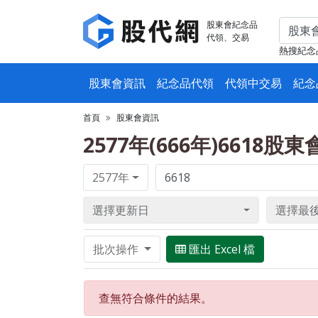
股東會紀念品
代領、交易
熱搜紀念
股東會資訊
紀念品代領
代領中交易
紀念
首頁
股東會資訊
2577年(666年)6618股
2577年
選擇更新日
選擇最
批次操作
匯出 Excel 檔
查無符合條件的結果。