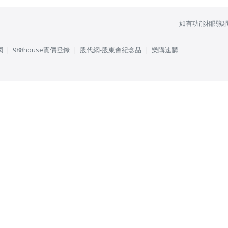
如有功能相關疑
網
988house實價登錄
股代網-股東會紀念品
樂購速購