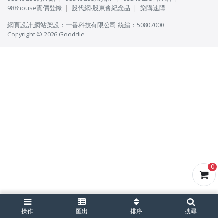
988house實價登錄
股代網-股東會紀念品
樂購速購
網頁設計
,
網站架設
：
一番科技有限公司
統編：50807000
Copyright © 2026 Gooddie.
0
操作
匯出
排序
搜尋