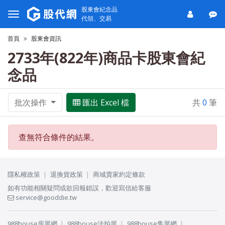
股東會紀念品
代領、交易
首頁
股東會資訊
2733年(822年)商品卡股東會紀
念品
批次操作
匯出 Excel 檔
共
0
筆
查無符合條件的結果。
隱私權政策
退換貨政策
商城賣家約定條款
如有功能相關疑問或欲回報錯誤，歡迎寫信給客服
service@gooddie.tw
988house房屋網
988house法拍屋
988house售屋網