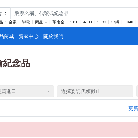
品：
全家
聯電
商品卡
華南金
1310
4533
5398
中鋼
3040
品商城
賣家中心
關於我們
東會紀念品
後買進日
選擇委託代領截止
更