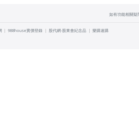
如有功能相關疑
網
988house實價登錄
股代網-股東會紀念品
樂購速購