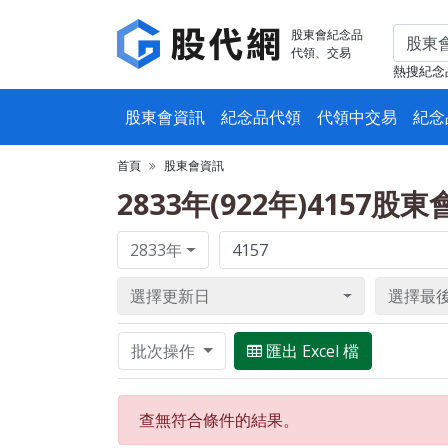
股東會紀念品
代領、交易
熱搜紀念
股東會資訊
紀念品代領
代領中交易
紀念
首頁
股東會資訊
2833年(922年)4157股
2833年
選擇更新日
選擇最
批次操作
匯出 Excel 檔
查無符合條件的結果。