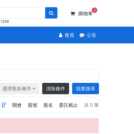
0
購物車
1338
會員
公告
選擇更多條件
清除條件
我要搜尋
新
開會
股號
股名
委託截止
共
0
筆