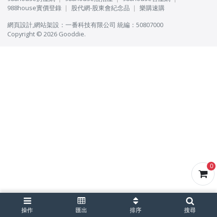
988house實價登錄
股代網-股東會紀念品
樂購速購
網頁設計
,
網站架設
：
一番科技有限公司
統編：50807000
Copyright © 2026 Gooddie.
0
操作
匯出
排序
搜尋