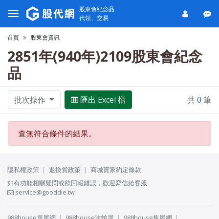
股東會紀念品
代領、交易
首頁
股東會資訊
2851年(940年)2109股東會紀念
品
批次操作
匯出 Excel 檔
共
0
筆
查無符合條件的結果。
隱私權政策
退換貨政策
商城賣家約定條款
如有功能相關疑問或欲回報錯誤，歡迎寫信給客服
service@gooddie.tw
988house房屋網
988house法拍屋
988house售屋網