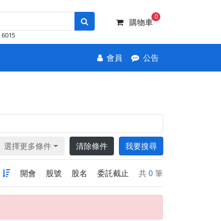
0
購物車
6015
會員
公告
選擇更多條件
清除條件
我要搜尋
新
開會
股號
股名
委託截止
共
0
筆