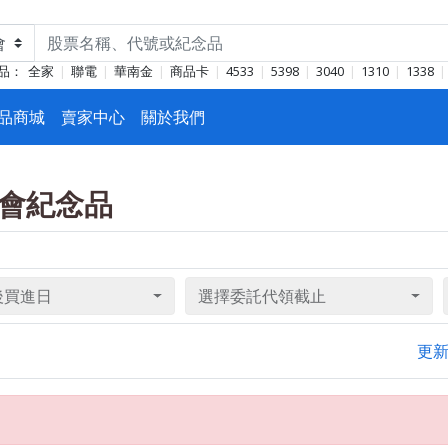
品：
全家
聯電
華南金
商品卡
4533
5398
3040
1310
1338
品商城
賣家中心
關於我們
股東會紀念品
後買進日
選擇委託代領截止
更