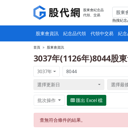
股東會紀念品
代領、交易
熱搜紀念
股東會資訊
紀念品代領
代領中交易
紀念
首頁
股東會資訊
3037年(1126年)8044
3037年
選擇更新日
選擇最
批次操作
匯出 Excel 檔
查無符合條件的結果。