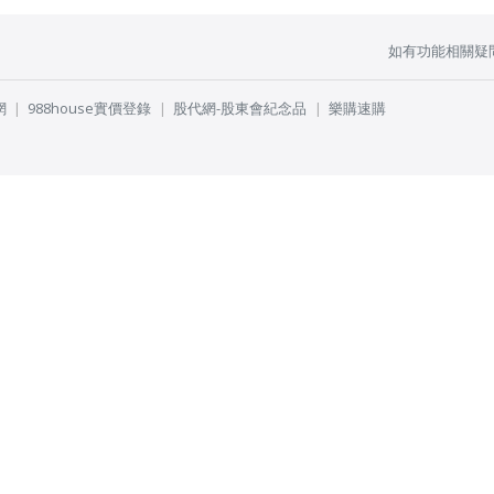
如有功能相關疑
網
988house實價登錄
股代網-股東會紀念品
樂購速購