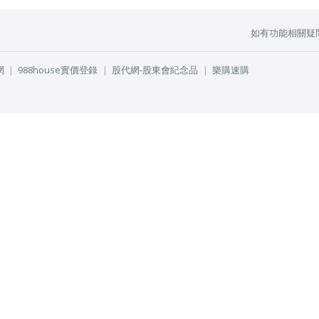
如有功能相關疑
網
988house實價登錄
股代網-股東會紀念品
樂購速購