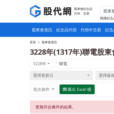
股東會紀念品
代領、交易
熱搜紀念
股東會資訊
紀念品代領
代領中交易
紀念
首頁
股東會資訊
3228年(1317年)聯電股
3228年
選擇更新日
選擇最
批次操作
匯出 Excel 檔
查無符合條件的結果。