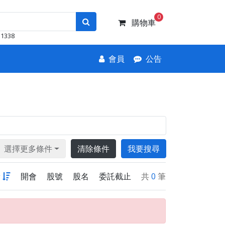
0
購物車
1338
會員
公告
選擇更多條件
清除條件
我要搜尋
新
開會
股號
股名
委託截止
共
0
筆