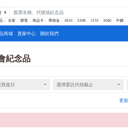
品：
全家
聯電
商品卡
華南金
4533
5398
1310
3040
中鋼
品商城
賣家中心
關於我們
東會紀念品
後買進日
選擇委託代領截止
更