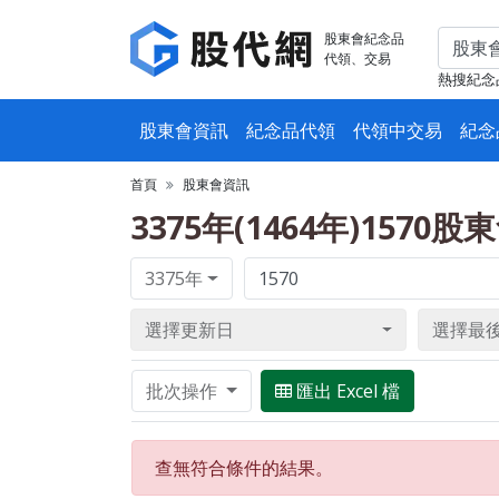
股東會紀念品
代領、交易
熱搜紀念
股東會資訊
紀念品代領
代領中交易
紀念
首頁
股東會資訊
3375年(1464年)1570
3375年
選擇更新日
選擇最
批次操作
匯出 Excel 檔
查無符合條件的結果。