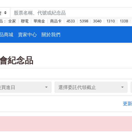
品：
全家
聯電
華南金
商品卡
4533
5398
3040
1310
1338
品商城
賣家中心
關於我們
股東會紀念品
後買進日
選擇委託代領截止
更