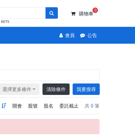
0
購物車
6015
會員
公告
選擇更多條件
清除條件
我要搜尋
新
開會
股號
股名
委託截止
共
0
筆