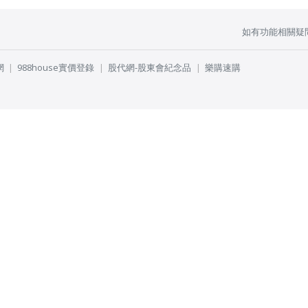
如有功能相關疑
網
988house實價登錄
股代網-股東會紀念品
樂購速購