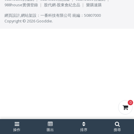
988house實價登錄
股代網-股東會紀念品
樂購速購
網頁設計
,
網站架設
：
一番科技有限公司
統編：50807000
Copyright © 2026 Gooddie.
0
操作
匯出
排序
搜尋