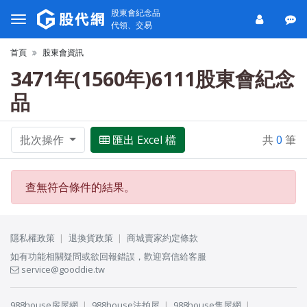
股東會紀念品
代領、交易
首頁
股東會資訊
3471年(1560年)6111股東會紀念
品
批次操作
匯出 Excel 檔
共
0
筆
查無符合條件的結果。
隱私權政策
退換貨政策
商城賣家約定條款
如有功能相關疑問或欲回報錯誤，歡迎寫信給客服
service@gooddie.tw
988house房屋網
988house法拍屋
988house售屋網