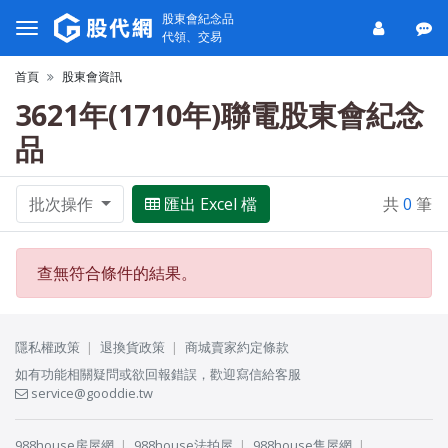
股東會紀念品
代領、交易
首頁
股東會資訊
3621年(1710年)聯電股東會紀念
品
批次操作
匯出 Excel 檔
共
0
筆
查無符合條件的結果。
隱私權政策
退換貨政策
商城賣家約定條款
如有功能相關疑問或欲回報錯誤，歡迎寫信給客服
service@gooddie.tw
988house房屋網
988house法拍屋
988house售屋網