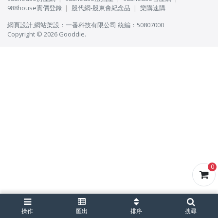
988house實價登錄
股代網-股東會紀念品
樂購速購
網頁設計
,
網站架設
：
一番科技有限公司
統編：50807000
Copyright © 2026 Gooddie.
0
操作
匯出
排序
搜尋