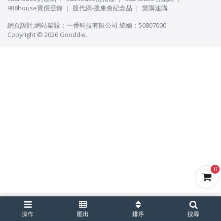
988house實價登錄
股代網-股東會紀念品
樂購速購
網頁設計
,
網站架設
：
一番科技有限公司
統編：50807000
Copyright © 2026 Gooddie.
0
操作
匯出
排序
搜尋