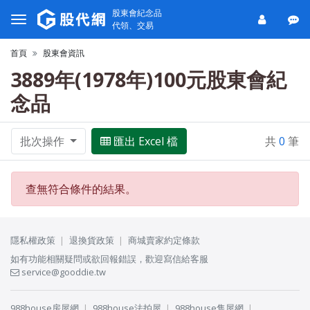
股東會紀念品
代領、交易
首頁
股東會資訊
3889年(1978年)100元股東會紀
念品
批次操作
匯出 Excel 檔
共
0
筆
查無符合條件的結果。
隱私權政策
退換貨政策
商城賣家約定條款
如有功能相關疑問或欲回報錯誤，歡迎寫信給客服
service@gooddie.tw
988house房屋網
988house法拍屋
988house售屋網