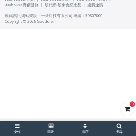
988house實價登錄
股代網-股東會紀念品
樂購速購
網頁設計
,
網站架設
：
一番科技有限公司
統編：50807000
Copyright © 2026 Gooddie.
0
操作
匯出
排序
搜尋