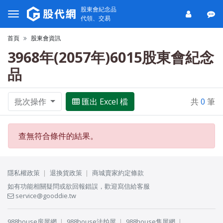
股東會紀念品
代領、交易
首頁
股東會資訊
3968年(2057年)6015股東會紀念
品
批次操作
匯出 Excel 檔
共
0
筆
查無符合條件的結果。
隱私權政策
退換貨政策
商城賣家約定條款
如有功能相關疑問或欲回報錯誤，歡迎寫信給客服
service@gooddie.tw
988house房屋網
988house法拍屋
988house售屋網