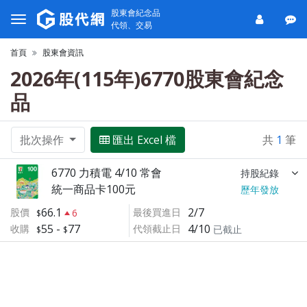
股東會紀念品
代領、交易
首頁
股東會資訊
2026年(115年)6770股東會紀念
品
批次操作
匯出 Excel 檔
共
1
筆
6770 力積電 4/10 常會
持股紀錄
統一商品卡100元
歷年發放
66.1
2/7
股價
最後買進日
6
55
-
77
4/10
收購
代領截止日
已截止