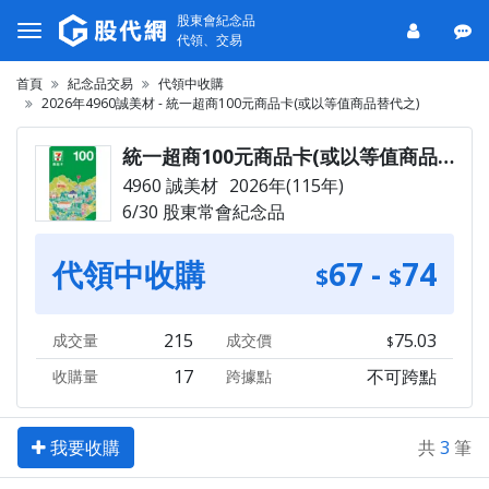
股東會紀念品
代領、交易
首頁
紀念品交易
代領中收購
2026年4960誠美材 - 統一超商100元商品卡(或以等值商品替代之)
統一超商100元商品卡(或以等值商品替代之)
4960 誠美材
2026年(115年)
6/30 股東常會紀念品
代領中收購
67
-
74
215
75.03
成交量
成交價
17
不可跨點
收購量
跨據點
我要收購
共
3
筆