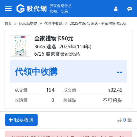
股東會紀念品
代領、交易
首頁
紀念品交易
代領中收購
2025年3645達邁 - 全家禮物卡50元
全家禮物卡50元
3645 達邁
2025年(114年)
6/26 股東常會紀念品
代領中收購
--
154
32.45
成交量
成交價
0
不可跨點
收購量
跨據點
我要收購
共
0
筆