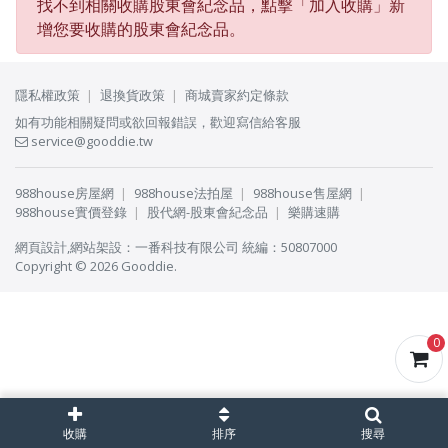
找不到相關收購股東會紀念品，點擊「
加入收購
」新
增您要收購的股東會紀念品。
隱私權政策
退換貨政策
商城賣家約定條款
如有功能相關疑問或欲回報錯誤，歡迎寫信給客服
service@gooddie.tw
988house房屋網
988house法拍屋
988house售屋網
988house實價登錄
股代網-股東會紀念品
樂購速購
網頁設計
,
網站架設
：
一番科技有限公司
統編：50807000
Copyright © 2026 Gooddie.
0
收購
排序
搜尋