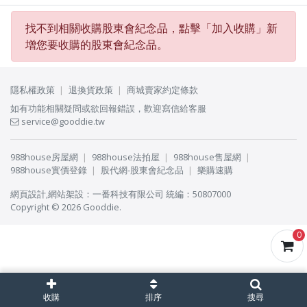
找不到相關收購股東會紀念品，點擊「
加入收購
」新
增您要收購的股東會紀念品。
隱私權政策
退換貨政策
商城賣家約定條款
如有功能相關疑問或欲回報錯誤，歡迎寫信給客服
service@gooddie.tw
988house房屋網
988house法拍屋
988house售屋網
988house實價登錄
股代網-股東會紀念品
樂購速購
網頁設計
,
網站架設
：
一番科技有限公司
統編：50807000
Copyright © 2026 Gooddie.
0
收購
排序
搜尋