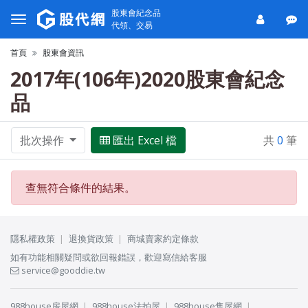
股東會紀念品
代領、交易
首頁
股東會資訊
2017年(106年)2020股東會紀念
品
批次操作
匯出 Excel 檔
共
0
筆
查無符合條件的結果。
隱私權政策
退換貨政策
商城賣家約定條款
如有功能相關疑問或欲回報錯誤，歡迎寫信給客服
service@gooddie.tw
988house房屋網
988house法拍屋
988house售屋網