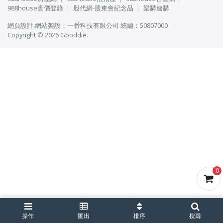
988house實價登錄
股代網-股東會紀念品
樂購速購
網頁設計
,
網站架設
：
一番科技有限公司
統編：50807000
Copyright © 2026 Gooddie.
0
操作
匯出
排序
搜尋