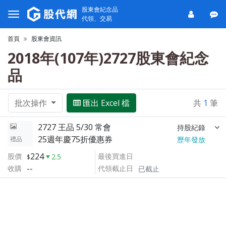
股東會紀念品
代領、交易
首頁
股東會資訊
2018年(107年)2727股東會紀念
品
批次操作
匯出 Excel 檔
共
1
筆
2727 王品 5/30 常會
持股紀錄
25週年慶75折優惠券
禮品
歷年發放
224
股價
最後買進日
2.5
--
收購
代領截止日
已截止