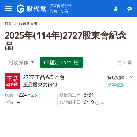
股東會紀念品
代領、交易
首頁
股東會資訊
2025年(114年)2727股東會紀念
品
批次操作
匯出 Excel 檔
共
1
筆
2727 王品 6/5 常會
持股紀錄
王品股東大禮包
歷年發放
224
3/31
股價
最後買進日
2.5
--
6/19
收購
代領截止日
已截止