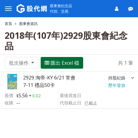
股東會紀念品
代領、交易
首頁
股東會資訊
2018年(107年)2929股東會紀念
品
批次操作
匯出 Excel 檔
共
1
筆
2929 淘帝-KY 6/21 常會
持股紀錄
7-11 禮品50卡
歷年發放
5.56
股價
最後買進日
0.02
--
收購
代領截止日
已截止