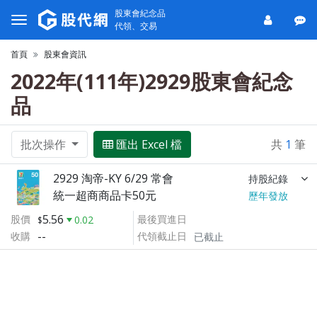
股東會紀念品
代領、交易
首頁
股東會資訊
2022年(111年)2929股東會紀念
品
批次操作
匯出 Excel 檔
共
1
筆
2929 淘帝-KY 6/29 常會
持股紀錄
統一超商商品卡50元
歷年發放
5.56
股價
最後買進日
0.02
--
收購
代領截止日
已截止