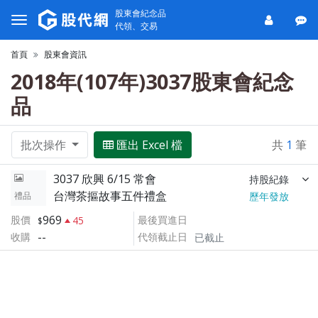
股東會紀念品
代領、交易
首頁
股東會資訊
2018年(107年)3037股東會紀念
品
批次操作
匯出 Excel 檔
共
1
筆
3037 欣興 6/15 常會
持股紀錄
台灣茶摳故事五件禮盒
禮品
歷年發放
969
股價
最後買進日
45
--
收購
代領截止日
已截止