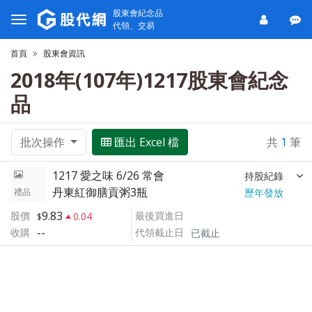
股東會紀念品
代領、交易
首頁
股東會資訊
2018年(107年)1217股東會紀念
品
批次操作
匯出 Excel 檔
共
1
筆
1217 愛之味 6/26 常會
持股紀錄
丹東紅御膳貢粥3瓶
禮品
歷年發放
9.83
股價
最後買進日
0.04
--
收購
代領截止日
已截止