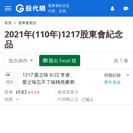
股東會紀念品
代領、交易
首頁
股東會資訊
2021年(110年)1217股東會紀念
品
批次操作
匯出 Excel 檔
共
1
筆
1217 愛之味 6/22 常會
持股紀錄
愛之味忘不了核桃燕麥粥
禮品
歷年發放
9.83
股價
最後買進日
0.04
--
收購
代領截止日
已截止