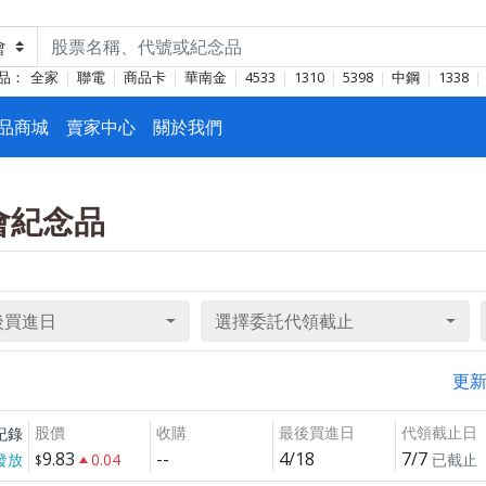
品：
全家
聯電
商品卡
華南金
4533
1310
5398
中鋼
1338
品商城
賣家中心
關於我們
東會紀念品
後買進日
選擇委託代領截止
更
股價
收購
最後買進日
代領截止日
紀錄
9.83
--
4/18
7/7
發放
0.04
已截止