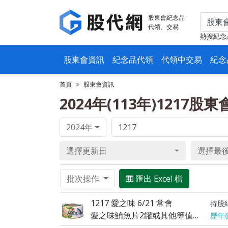
股東會紀念品
代領、交易
熱搜紀念
股東會資訊
紀念品代領
代領中交易
紀念
首頁
股東會資訊
2024年(113年)1217股
2024年
選擇更新日
選擇最
批次操作
匯出 Excel 檔
1217 愛之味 6/21 常會
持股
愛之味鮪魚片2罐或其他等值商品
歷年