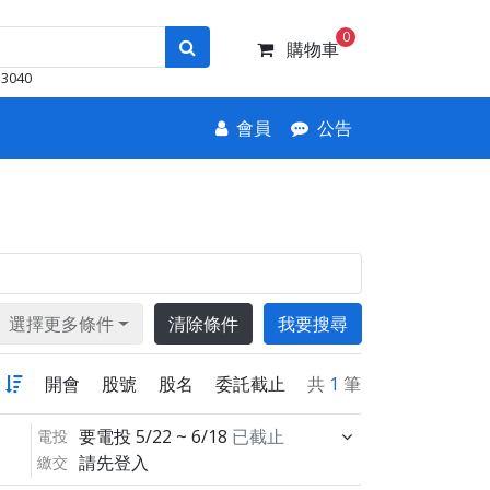
0
購物車
3040
會員
公告
選擇更多條件
清除條件
我要搜尋
新
開會
股號
股名
委託截止
共
1
筆
要電投
5/22 ~ 6/18
已截止
電投
請先登入
繳交