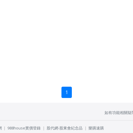
1
如有功能相關疑
網
988house實價登錄
股代網-股東會紀念品
樂購速購