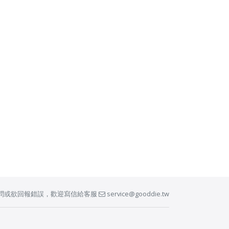
問或欲回報錯誤，歡迎寫信給客服
service@gooddie.tw