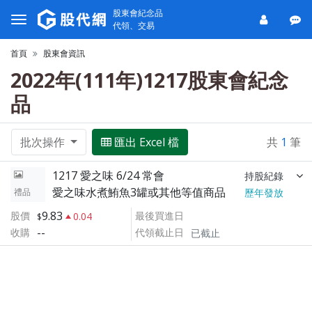
股東會紀念品
代領、交易
首頁
股東會資訊
2022年(111年)1217股東會紀念
品
批次操作
匯出 Excel 檔
共
1
筆
1217 愛之味 6/24 常會
持股紀錄
愛之味水煮鮪魚3罐或其他等值商品
禮品
歷年發放
9.83
股價
最後買進日
0.04
--
收購
代領截止日
已截止