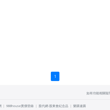
1
如有功能相關疑
網
988house實價登錄
股代網-股東會紀念品
樂購速購