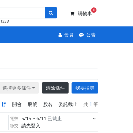
0
購物車
1338
會員
公告
選擇更多條件
清除條件
我要搜尋
新
開會
股號
股名
委託截止
共
1
筆
5/15 ~ 6/11
已截止
電投
請先登入
繳交