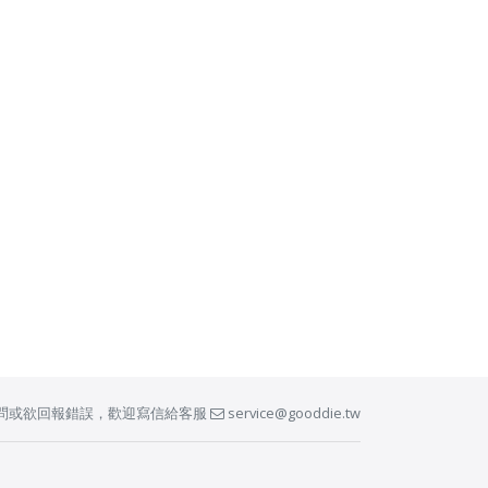
問或欲回報錯誤，歡迎寫信給客服
service@gooddie.tw