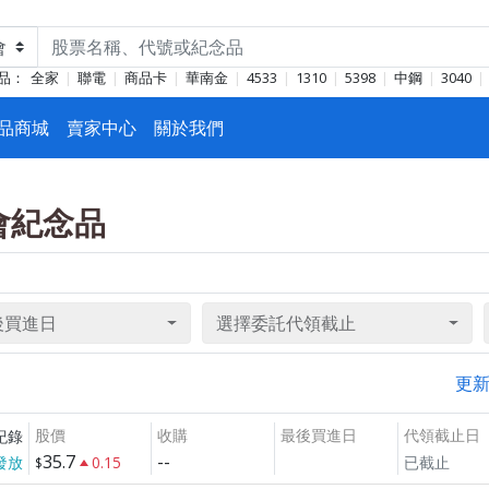
品：
全家
聯電
商品卡
華南金
4533
1310
5398
中鋼
3040
品商城
賣家中心
關於我們
東會紀念品
後買進日
選擇委託代領截止
更
股價
收購
最後買進日
代領截止日
紀錄
35.7
--
發放
0.15
已截止