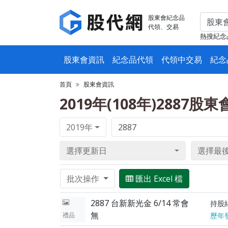
股東會紀念品
代領、交易
熱搜紀念
股東會資訊
紀念品代領
代領中交易
紀念
首頁
股東會資訊
2019年(108年)2887股
2019年
選擇更新日
選擇最
批次操作
匯出 Excel 檔
2887 台新新光金 6/14 常會
持股
無
禮品
歷年