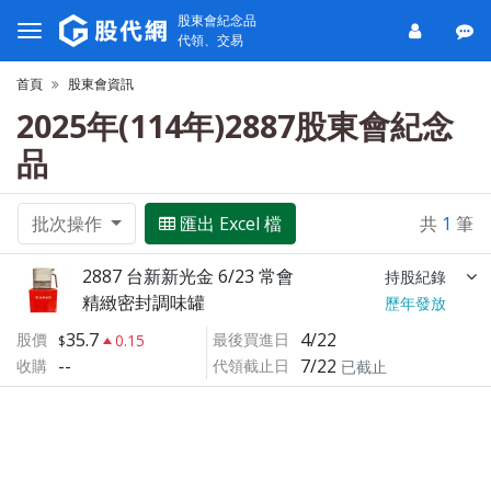
股東會紀念品
代領、交易
首頁
股東會資訊
2025年(114年)2887股東會紀念
品
批次操作
匯出 Excel 檔
共
1
筆
2887 台新新光金 6/23 常會
持股紀錄
精緻密封調味罐
歷年發放
35.7
4/22
股價
最後買進日
0.15
--
7/22
收購
代領截止日
已截止