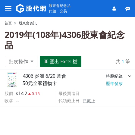
股東會紀念品
代領、交易
首頁
股東會資訊
2019年(108年)4306股東會紀念
品
批次操作
匯出 Excel 檔
共
1
筆
4306 炎洲 6/20 常會
持股紀錄
50元全家禮物卡
歷年發放
14.2
股價
最後買進日
0.15
--
收購
代領截止日
已截止