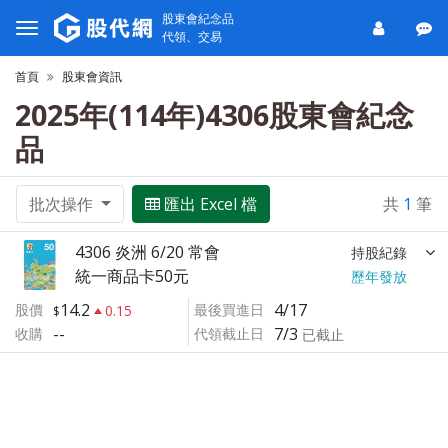
股東會紀念品
代領、交易
首頁
股東會資訊
2025年(114年)4306股東會紀念
品
批次操作
匯出 Excel 檔
共
1
筆
4306 炎洲 6/20 常會
持股紀錄
統一商品卡50元
歷年發放
14.2
4/17
股價
最後買進日
0.15
--
7/3
收購
代領截止日
已截止