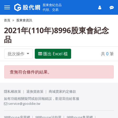
股東會紀念品
代領、交易
首頁
股東會資訊
2021年(110年)8996股東會紀念
品
批次操作
匯出 Excel 檔
共
0
筆
查無符合條件的結果。
隱私權政策
退換貨政策
商城賣家約定條款
如有功能相關疑問或欲回報錯誤，歡迎寫信給客服
service@gooddie.tw
988house房屋網
988house法拍屋
988house售屋網