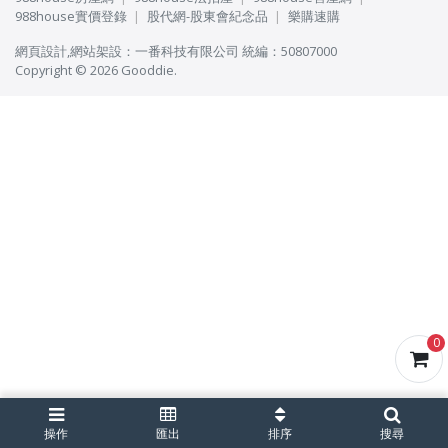
988house實價登錄
股代網-股東會紀念品
樂購速購
網頁設計
,
網站架設
：
一番科技有限公司
統編：50807000
Copyright © 2026 Gooddie.
0
操作
匯出
排序
搜尋