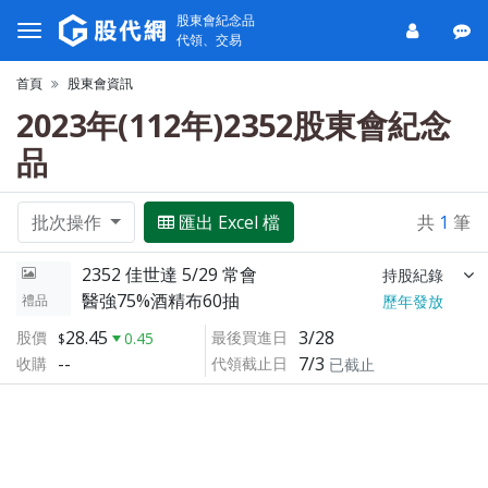
股東會紀念品
代領、交易
首頁
股東會資訊
2023年(112年)2352股東會紀念
品
批次操作
匯出 Excel 檔
共
1
筆
2352 佳世達 5/29 常會
持股紀錄
醫強75%酒精布60抽
禮品
歷年發放
28.45
3/28
股價
最後買進日
0.45
--
7/3
收購
代領截止日
已截止