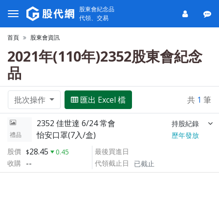
股東會紀念品
代領、交易
首頁
股東會資訊
2021年(110年)2352股東會紀念
品
批次操作
匯出 Excel 檔
共
1
筆
2352 佳世達 6/24 常會
持股紀錄
怡安口罩(7入/盒)
禮品
歷年發放
28.45
股價
最後買進日
0.45
--
收購
代領截止日
已截止