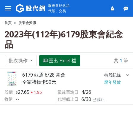
股東會紀念品
代領、交易
首頁
股東會資訊
2023年(112年)6179股東會紀念
品
批次操作
匯出 Excel 檔
共
1
筆
6179 亞通 6/28 常會
持股紀錄
全家禮物卡50元
歷年發放
27.65
4/26
股價
最後買進日
1.85
--
6/30
收購
代領截止日
已截止