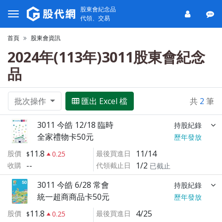
股東會紀念品
代領、交易
首頁
股東會資訊
2024年(113年)3011股東會紀念
品
批次操作
匯出 Excel 檔
共
2
筆
3011 今皓 12/18 臨時
持股紀錄
全家禮物卡50元
歷年發放
11.8
11/14
股價
最後買進日
0.25
--
1/2
收購
代領截止日
已截止
3011 今皓 6/28 常會
持股紀錄
統一超商商品卡50元
歷年發放
11.8
4/25
股價
最後買進日
0.25