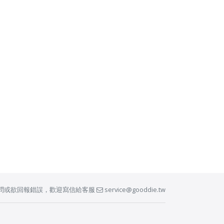
問或欲回報錯誤，歡迎寫信給客服
service@gooddie.tw