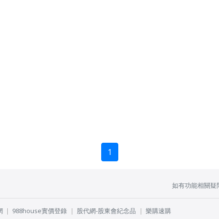
1
如有功能相關疑
網
988house實價登錄
股代網-股東會紀念品
樂購速購