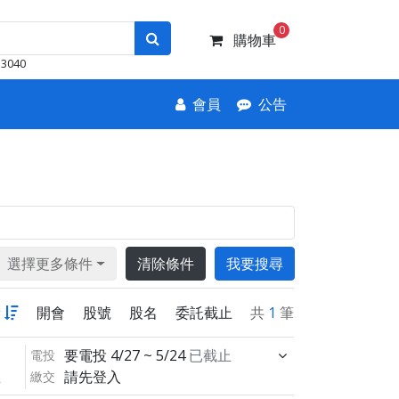
0
購物車
3040
會員
公告
選擇更多條件
清除條件
我要搜尋
新
開會
股號
股名
委託截止
共
1
筆
要電投
4/27 ~ 5/24
已截止
電投
請先登入
繳交
止