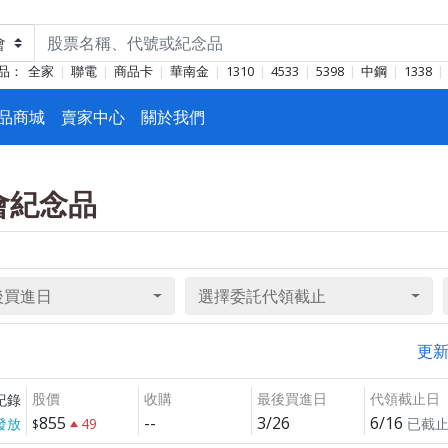
品：
全家
聯電
商品卡
華南金
1310
4533
5398
中鋼
1338
品商城
賣家中心
關於我們
東會紀念品
後買進日
選擇委託代領截止
更
股價
收購
最後買進日
代領截止日
紀錄
855
--
3/26
6/16
發放
49
已截