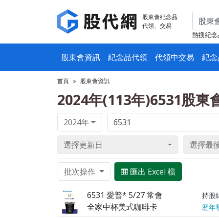
股東會紀念品
代領、交易
熱搜紀念
股東會資訊
紀念品代領
代領中交易
紀念
首頁
股東會資訊
2024年(113年)6531股
2024年
選擇更新日
選擇最
批次操作
匯出 Excel 檔
6531 愛普* 5/27 常會
持股
全家中杯美式咖啡卡
歷年