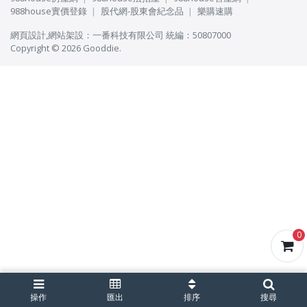
988house實價登錄
股代網-股東會紀念品
樂購速購
網頁設計
,
網站架設
：
一番科技有限公司
統編：50807000
Copyright © 2026 Gooddie.
0
操作
匯出
排序
搜尋