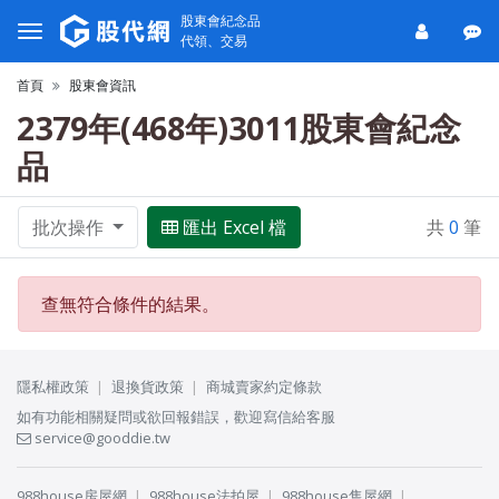
股東會紀念品
代領、交易
首頁
股東會資訊
2379年(468年)3011股東會紀念
品
批次操作
匯出 Excel 檔
共
0
筆
查無符合條件的結果。
隱私權政策
退換貨政策
商城賣家約定條款
如有功能相關疑問或欲回報錯誤，歡迎寫信給客服
service@gooddie.tw
988house房屋網
988house法拍屋
988house售屋網