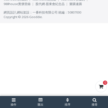
988house實價登錄
股代網-股東會紀念品
樂購速購
網頁設計
,
網站架設
：
一番科技有限公司
統編：50807000
Copyright © 2026 Gooddie.
0
操作
匯出
排序
搜尋