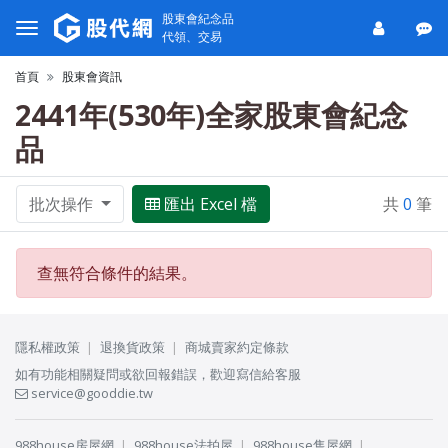
股東會紀念品
代領、交易
首頁
股東會資訊
2441年(530年)全家股東會紀念
品
批次操作
匯出 Excel 檔
共
0
筆
查無符合條件的結果。
隱私權政策
退換貨政策
商城賣家約定條款
如有功能相關疑問或欲回報錯誤，歡迎寫信給客服
service@gooddie.tw
988house房屋網
988house法拍屋
988house售屋網