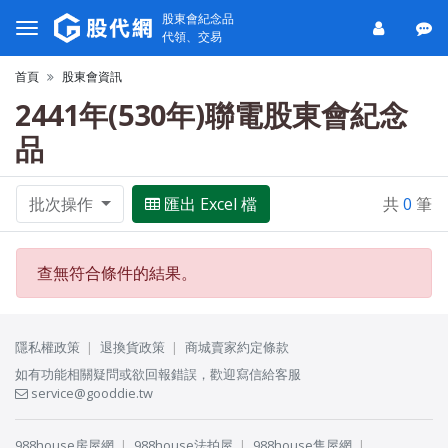
股東會紀念品
代領、交易
首頁
股東會資訊
2441年(530年)聯電股東會紀念
品
批次操作
匯出 Excel 檔
共
0
筆
查無符合條件的結果。
隱私權政策
退換貨政策
商城賣家約定條款
如有功能相關疑問或欲回報錯誤，歡迎寫信給客服
service@gooddie.tw
988house房屋網
988house法拍屋
988house售屋網