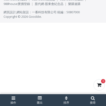
988house實價登錄
股代網-股東會紀念品
樂購速購
網頁設計
,
網站架設
：
一番科技有限公司
統編：50807000
Copyright © 2026 Gooddie.
0
操作
匯出
排序
搜尋