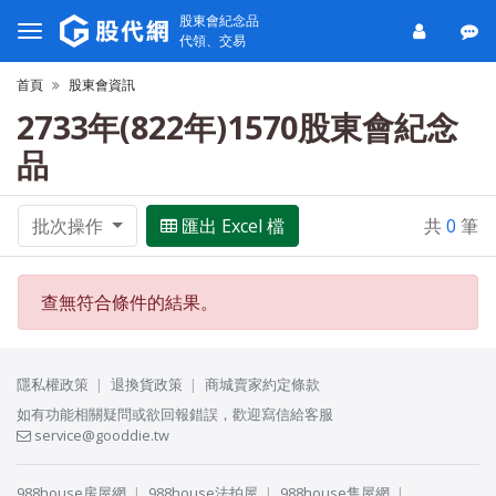
股東會紀念品
代領、交易
首頁
股東會資訊
2733年(822年)1570股東會紀念
品
批次操作
匯出 Excel 檔
共
0
筆
查無符合條件的結果。
隱私權政策
退換貨政策
商城賣家約定條款
如有功能相關疑問或欲回報錯誤，歡迎寫信給客服
service@gooddie.tw
988house房屋網
988house法拍屋
988house售屋網