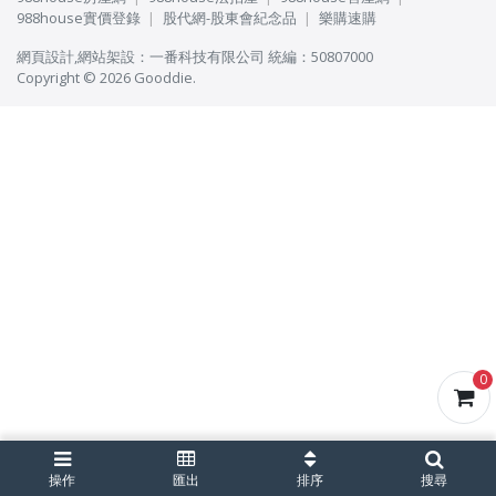
988house實價登錄
股代網-股東會紀念品
樂購速購
網頁設計
,
網站架設
：
一番科技有限公司
統編：50807000
Copyright © 2026 Gooddie.
0
操作
匯出
排序
搜尋