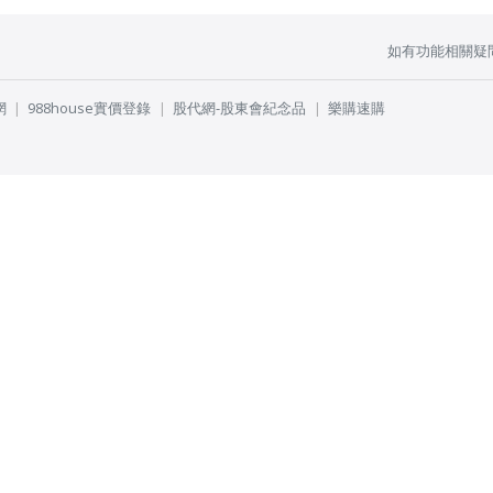
如有功能相關疑
網
988house實價登錄
股代網-股東會紀念品
樂購速購