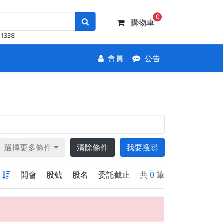
0
購物車
1338
會員
公告
選擇更多條件
清除條件
我要搜尋
新
開會
股號
股名
委託截止
共
0
筆