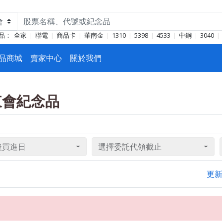
品：
全家
聯電
商品卡
華南金
1310
5398
4533
中鋼
3040
品商城
賣家中心
關於我們
股東會紀念品
後買進日
選擇委託代領截止
更