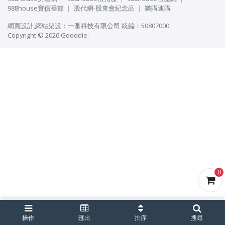
988house實價登錄
股代網-股東會紀念品
樂購速購
網頁設計
,
網站架設
：
一番科技有限公司
統編：50807000
Copyright © 2026 Gooddie.
0
操作
匯出
排序
搜尋