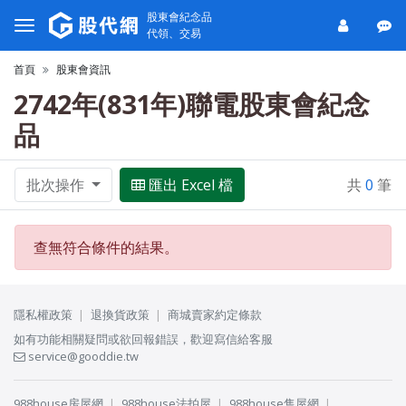
股東會紀念品
代領、交易
首頁
股東會資訊
2742年(831年)聯電股東會紀念
品
批次操作
匯出 Excel 檔
共
0
筆
查無符合條件的結果。
隱私權政策
退換貨政策
商城賣家約定條款
如有功能相關疑問或欲回報錯誤，歡迎寫信給客服
service@gooddie.tw
988house房屋網
988house法拍屋
988house售屋網